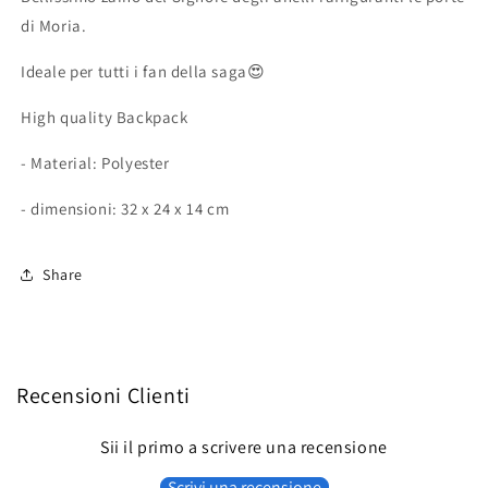
Moria
Moria
di Moria.
Ideale per tutti i fan della saga😍
High quality Backpack
- Material: Polyester
- dimensioni: 32 x 24 x 14 cm
Share
Recensioni Clienti
Sii il primo a scrivere una recensione
Scrivi una recensione