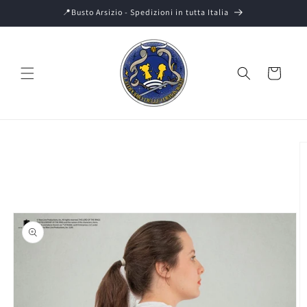
Vai
📍Busto Arsizio - Spedizioni in tutta Italia
direttamente
ai contenuti
Carrello
Passa alle
informazioni
sul prodotto