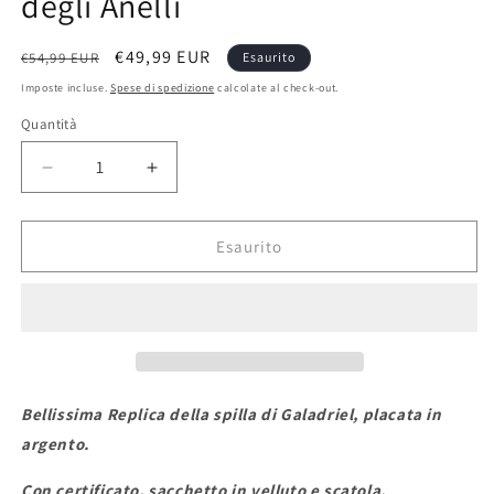
degli Anelli
Prezzo
Prezzo
€49,99 EUR
€54,99 EUR
Esaurito
di
scontato
Imposte incluse.
Spese di spedizione
calcolate al check-out.
listino
Quantità
Quantità
Diminuisci
Aumenta
quantità
quantità
per
per
Spilla
Spilla
Esaurito
di
di
Galadriel
Galadriel
Il
Il
Signore
Signore
degli
degli
Anelli
Anelli
Bellissima Replica della spilla di Galadriel, placata in
argento.
Con certificato, sacchetto in velluto e scatola.