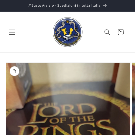
Vai
📍Busto Arsizio - Spedizioni in tutta Italia
direttamente
ai contenuti
Carrello
Passa alle
informazioni
sul prodotto