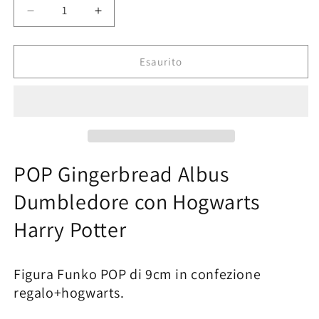
Diminuisci
Aumenta
quantità
quantità
per
per
POP
POP
Esaurito
Harry
Harry
Potter
Potter
Gingerbread
Gingerbread
Albus
Albus
con
con
Hogwarts
Hogwarts
POP Gingerbread Albus
Dumbledore con Hogwarts
Harry Potter
Figura Funko POP di 9cm in confezione
regalo+hogwarts.