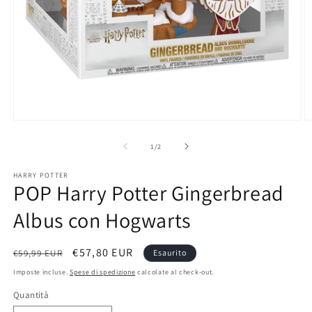
Apri
A
contenuti
c
multimediali
m
su
1
/
2
1
2
in
in
HARRY POTTER
finestra
fi
POP Harry Potter Gingerbread
modale
m
Albus con Hogwarts
Prezzo
Prezzo
€57,80 EUR
€59,99 EUR
Esaurito
di
scontato
Imposte incluse.
Spese di spedizione
calcolate al check-out.
listino
Quantità
Quantità