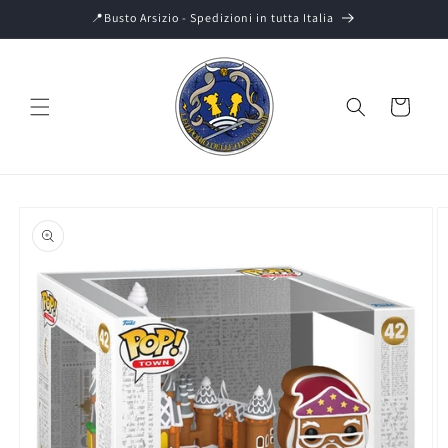
Vai
📍Busto Arsizio - Spedizioni in tutta Italia
direttamente
ai contenuti
Carrello
Passa alle
informazioni
sul prodotto