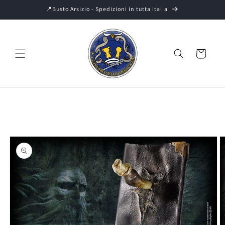
Vai
📍Busto Arsizio - Spedizioni in tutta Italia
direttamente
ai contenuti
Carrello
Passa alle
informazioni
sul prodotto