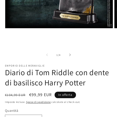
Apri
A
contenuti
c
multimediali
m
1
2
in
in
finestra
fi
modale
m
su
1
/
4
EMPORIO DELLE MERAVIGLIE
Diario di Tom Riddle con dente
di basilisco Harry Potter
Prezzo
Prezzo
€99,99 EUR
€104,99 EUR
In offerta
di
scontato
Imposte incluse.
Spese di spedizione
calcolate al check-out.
listino
Quantità
Quantità