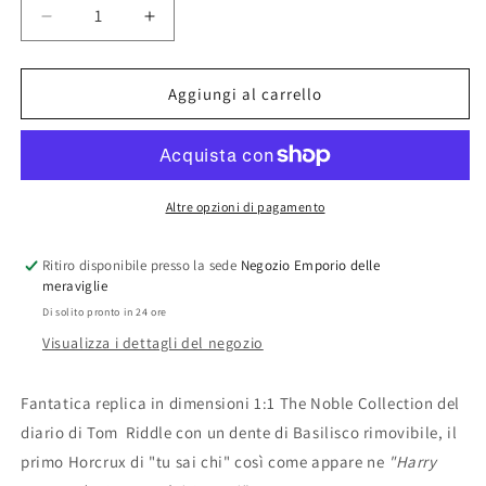
Diminuisci
Aumenta
quantità
quantità
per
per
Diario
Diario
Aggiungi al carrello
di
di
Tom
Tom
Riddle
Riddle
con
con
dente
dente
Altre opzioni di pagamento
di
di
basilisco
basilisco
Ritiro disponibile presso la sede
Negozio Emporio delle
Harry
Harry
meraviglie
Potter
Potter
Di solito pronto in 24 ore
Visualizza i dettagli del negozio
Fantatica replica in dimensioni 1:1 The Noble Collection del
diario di Tom Riddle con un dente di Basilisco rimovibile, il
primo Horcrux di "tu sai chi" così come appare ne
"Harry